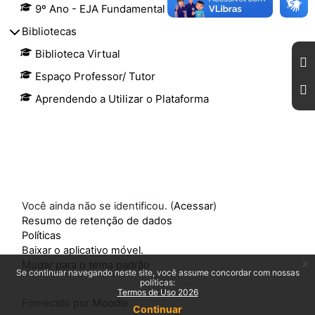
9º Ano - EJA Fundamental
Bibliotecas
Biblioteca Virtual
Espaço Professor/ Tutor
Aprendendo a Utilizar o Plataforma
Você ainda não se identificou. (
Acessar
)
Resumo de retenção de dados
Políticas
Baixar o aplicativo móvel.
x
Mudar para o tema padrão
Se continuar navegando neste site, você assume concordar com nossas
políticas:
Termos de Uso 2026
Fornecido por
Moodle
Continuar